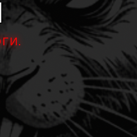
И
ГИ.